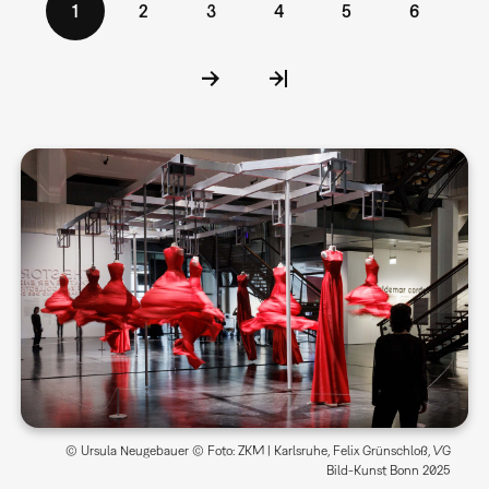
Aktuelle
1
Seite
2
Seite
3
Seite
4
Seite
5
Seite
6
Seite
© Ursula Neugebauer © Foto: ZKM | Karlsruhe, Felix Grünschloß, VG
Bild-Kunst Bonn 2025