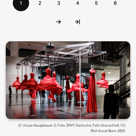
Aktuelle
1
Seite
2
Seite
3
Seite
4
Seite
5
Seite
6
Seite
© Ursula Neugebauer © Foto: ZKM | Karlsruhe, Felix Grünschloß, VG
Bild-Kunst Bonn 2025