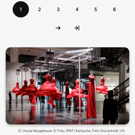
Seitennummerierung
Aktuelle
1
Seite
2
Seite
3
Seite
4
Seite
5
Seite
6
Seite
© Ursula Neugebauer © Foto: ZKM | Karlsruhe, Felix Grünschloß, VG