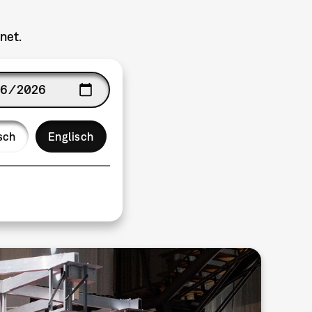
net.
ge
sch
Englisch