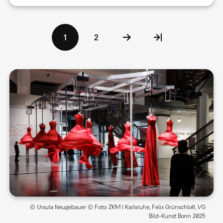
Seitennummerierung
Aktuelle
1
Seite
2
Seite
© Ursula Neugebauer © Foto: ZKM | Karlsruhe, Felix Grünschloß, VG
Bild-Kunst Bonn 2025