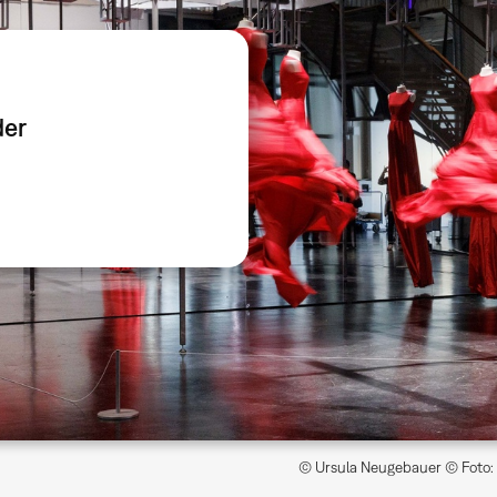
der
© Ursula Neugebauer © Foto: 