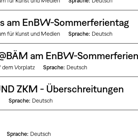
um für Kunst und Medien
Sprache
Deutsch
s am EnBW-Sommerferientag
um für Kunst und Medien
Sprache
Deutsch
e@BÄM am EnBW-Sommerferien
f dem Vorplatz
Sprache
Deutsch
ND ZKM - Überschreitungen
9
Sprache
Deutsch
Sprache
Deutsch