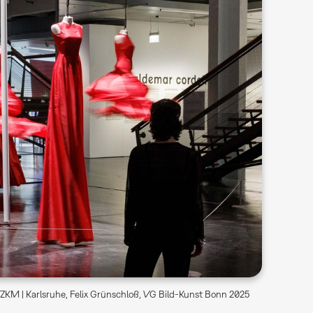
ZKM | Karlsruhe, Felix Grünschloß, VG Bild-Kunst Bonn 2025