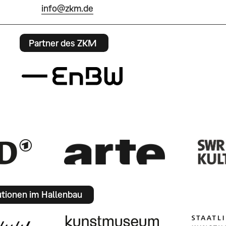
info@zkm.de
Partner des ZKM
utionen im Hallenbau