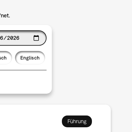
fnet.
ge
sch
Englisch
Führung