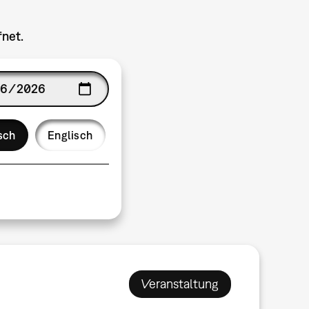
fnet.
ge
sch
Englisch
Veranstaltung