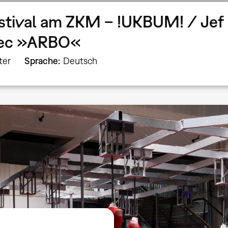
stival am ZKM – !UKBUM! / Jef 
bec »ARBO«
ter
Sprache
Deutsch