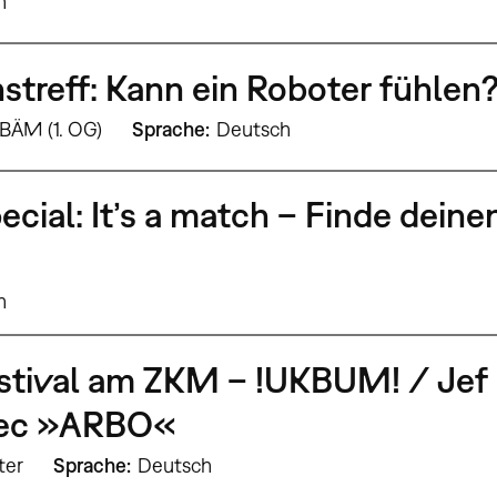
h
treff: Kann ein Roboter fühlen
 BÄM (1. OG)
Sprache
Deutsch
cial: It’s a match – Finde deine
h
stival am ZKM – !UKBUM! / Jef 
bec »ARBO«
ter
Sprache
Deutsch