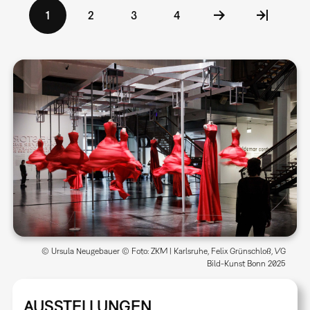
Seitennummerierung
Aktuelle
1
Seite
2
Seite
3
Seite
4
Seite
© Ursula Neugebauer © Foto: ZKM | Karlsruhe, Felix Grünschloß, VG
Bild-Kunst Bonn 2025
AUSSTELLUNGEN