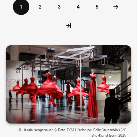
Seitennummerierung
Aktuelle
1
Seite
2
Seite
3
Seite
4
Seite
5
Seite
© Ursula Neugebauer © Foto: ZKM | Karlsruhe, Felix Grünschloß, VG
Bild-Kunst Bonn 2025