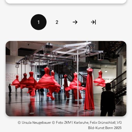
Seitennummerierung
Aktuelle
1
Seite
2
Seite
© Ursula Neugebauer © Foto: ZKM | Karlsruhe, Felix Grünschloß, VG
Bild-Kunst Bonn 2025