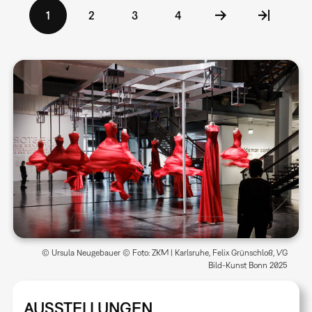
Seitennummerierung
Aktuelle
1
Seite
2
Seite
3
Seite
4
Seite
© Ursula Neugebauer © Foto: ZKM | Karlsruhe, Felix Grünschloß, VG
Bild-Kunst Bonn 2025
AUSSTELLUNGEN