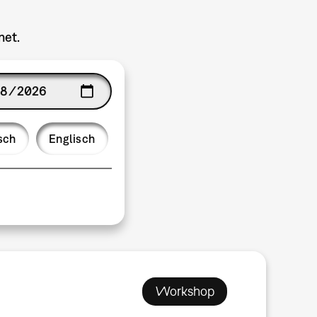
net.
ge
sch
Englisch
Workshop