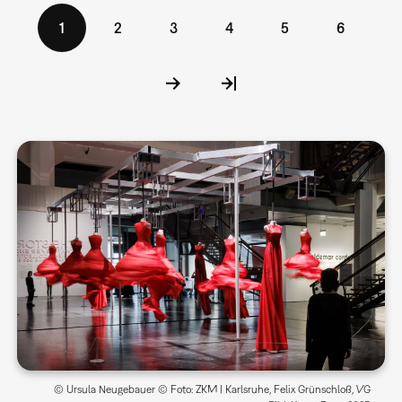
Seitennummerierung
Aktuelle
1
Seite
2
Seite
3
Seite
4
Seite
5
Seite
6
Seite
© Ursula Neugebauer © Foto: ZKM | Karlsruhe, Felix Grünschloß, VG