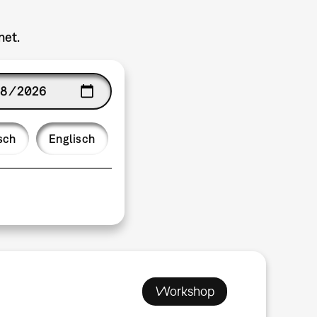
net.
ge
sch
Englisch
Workshop