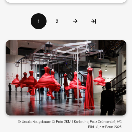
Seitennummerierung
Aktuelle
1
Seite
2
Seite
© Ursula Neugebauer © Foto: ZKM | Karlsruhe, Felix Grünschloß, VG
Bild-Kunst Bonn 2025