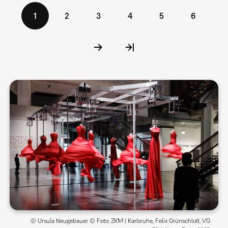
Seitennummerierung
Aktuelle
1
Seite
2
Seite
3
Seite
4
Seite
5
Seite
6
Seite
© Ursula Neugebauer © Foto: ZKM | Karlsruhe, Felix Grünschloß, VG