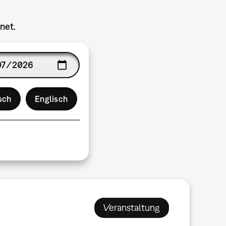
net.
ge
sch
Englisch
Veranstaltung