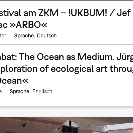
stival am ZKM – !UKBUM! / Jef 
bec »ARBO«
ter
Sprache
Deutsch
bat: The Ocean as Medium. Jür
xploration of ecological art thro
Ocean«
e
Sprache
Englisch