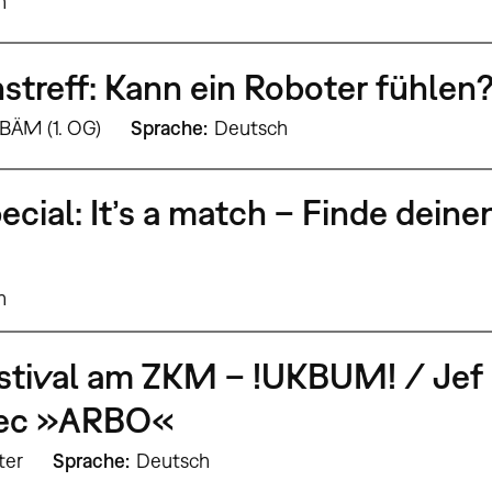
h
treff: Kann ein Roboter fühlen
 BÄM (1. OG)
Sprache
Deutsch
cial: It’s a match – Finde deine
h
stival am ZKM – !UKBUM! / Jef 
bec »ARBO«
ter
Sprache
Deutsch