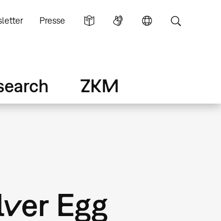
letter
Presse
search
ZKM
lver Egg