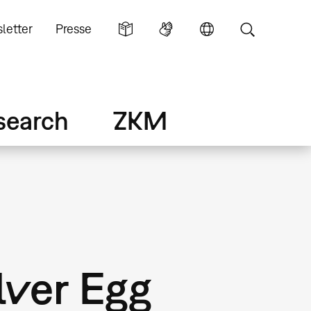
letter
Presse
search
ZKM
lver Egg