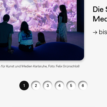
Die 
Med
→ bis
für Kunst und Medien Karlsruhe, Foto: Felix Grünschloß
1
2
3
4
5
6