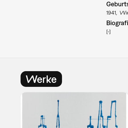
Geburts
1941
Wi
Biograf
[-]
Werke