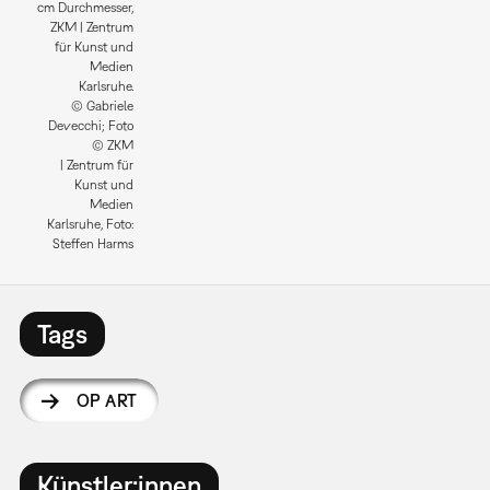
cm Durchmesser,
ZKM | Zentrum
für Kunst und
Medien
Karlsruhe.
© Gabriele
Devecchi; Foto
© ZKM
| Zentrum für
Kunst und
Medien
Karlsruhe, Foto:
Steffen Harms
Tags
OP ART
Künstler:innen