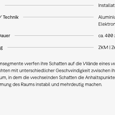
e
Installa
/ Technik
Alumini
Elektro
Dauer
ca. 400
ng
ZKM | Z
msegmente werfen ihre Schatten auf die Wände eines we
hten mit unterschiedlicher Geschwindigkeit zwischen ihn
m, in dem die wechselnden Schatten die Anhaltspunkte f
ung des Raums instabil und mehrdeutig machen.