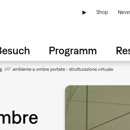
▶
Shop
News
Besuch
Programm
Re
g
ambiente a ombre portate - strutturazione virtuale
ombre