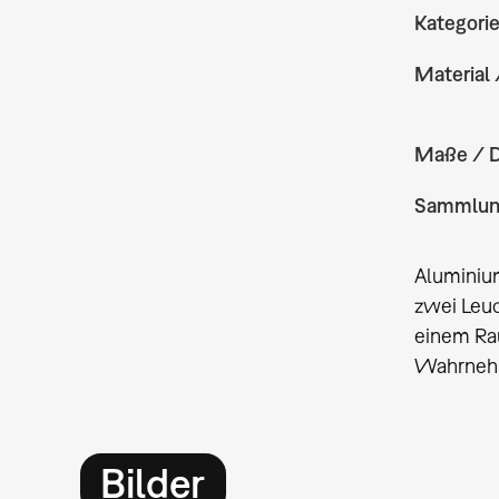
Kategori
Material 
Maße / 
Sammlu
Aluminiu
zwei Leuc
einem Rau
Wahrnehm
Bilder