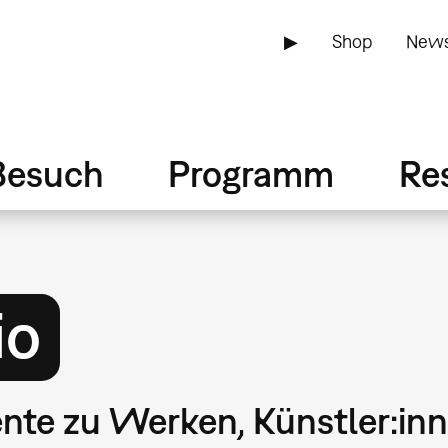
▶
Shop
News
Besuch
Programm
Re
io
te zu Werken, Künstler:inn