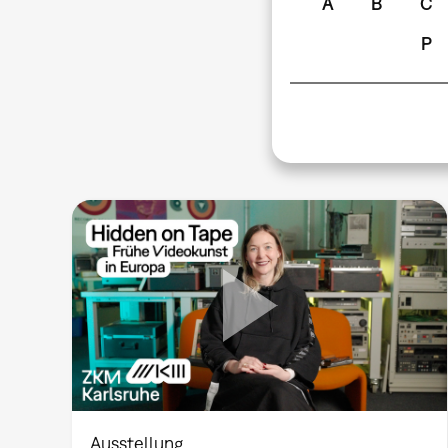
A
B
C
P
Ausstellung