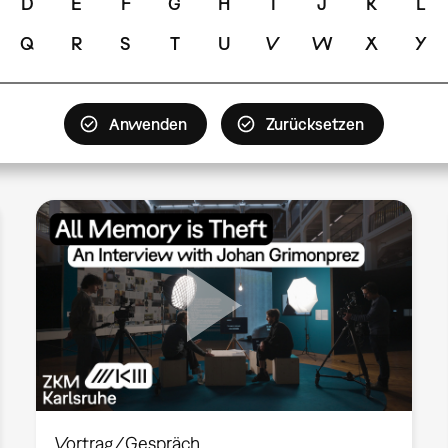
D
E
F
G
H
I
J
K
L
Q
R
S
T
U
V
W
X
Y
Vortrag/Gespräch