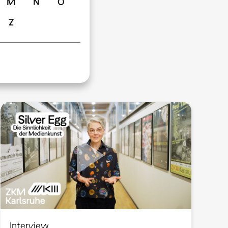
M
N
O
Z
Interview