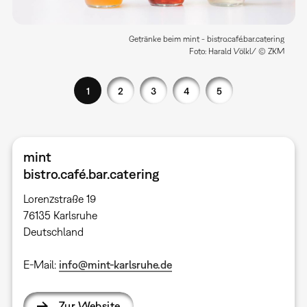
Getränke beim mint - bistro.café.bar.catering
Foto: Harald Völkl/ © ZKM
1
2
3
4
5
mint
bistro.café.bar.catering
Lorenzstraße 19
76135 Karlsruhe ​
Deutschland
E-Mail:
info@mint-karlsruhe.de
Zur Website