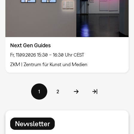
Next Gen Guides
Fr, 11.09.2026 15:30 – 16:30 Uhr CEST
ZKM | Zentrum für Kunst und Medien
Seitennummerierung
Aktuelle
1
Seite
2
Seite
Newsletter