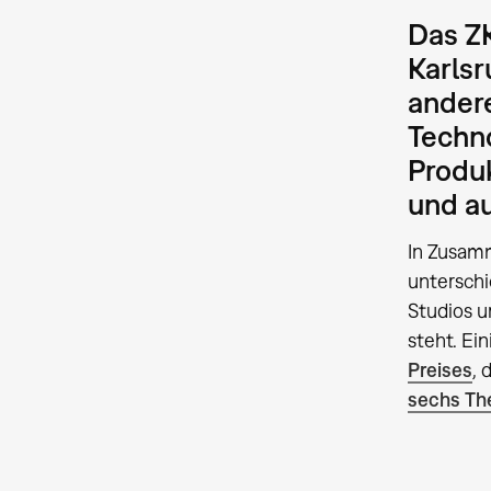
Das ZK
Karlsr
andere
Techn
Produk
und au
In Zusamm
unterschi
Studios u
steht. Ei
Preises
, 
sechs Th