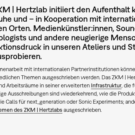
M | Hertzlab initiiert den Aufenthalt 
uhe und – in Kooperation mit internat
n Orten. Medienkünstler:innen, Sound
ologists und andere neugierige Mens
tionsdruck in unseren Ateliers und S
sprobieren.
enarbeit mit internationalen Partnerinstitutionen könne
edlichen Themen ausgeschrieben werden. Das ZKM | Hertz
nd Arbeitsräume in seiner erweiterten
Infrastruktur
, die
nige Ausschreibungen sind wiederkehrend, wie die Prod
die Calls für next_generation oder Sonic Experiments; and
emen des ZKM | Hertzlabs
ausgeschrieben.