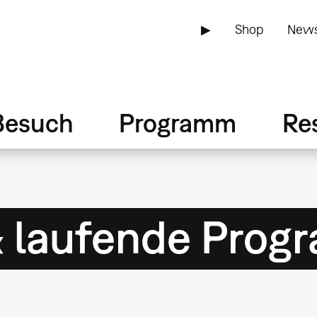
▶
Shop
News
Besuch
Programm
Re
& laufende Pro