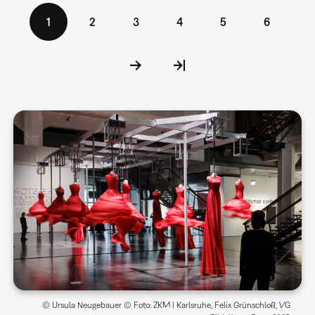
Seitennummerierung
Aktuelle
1
Seite
2
Seite
3
Seite
4
Seite
5
Seite
6
Seite
© Ursula Neugebauer © Foto: ZKM | Karlsruhe, Felix Grünschloß, VG