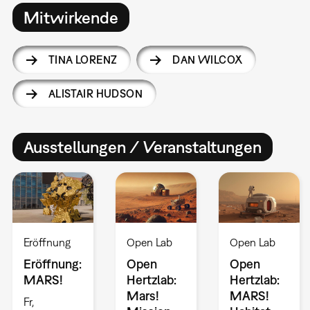
Mitwirkende
TINA LORENZ
DAN WILCOX
ALISTAIR HUDSON
Ausstellungen / Veranstaltungen
Eröffnung
Open Lab
Open Lab
Eröffnung:
Open
Open
MARS!
Hertzlab:
Hertzlab:
Mars!
MARS!
Fr,