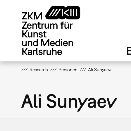
Direkt
zum
Inhalt
Research
Personen
Ali Sunyaev
Ali Sunyaev