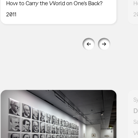
How to Carry the World on One's Back?
H
2011
2
S
D
S
V