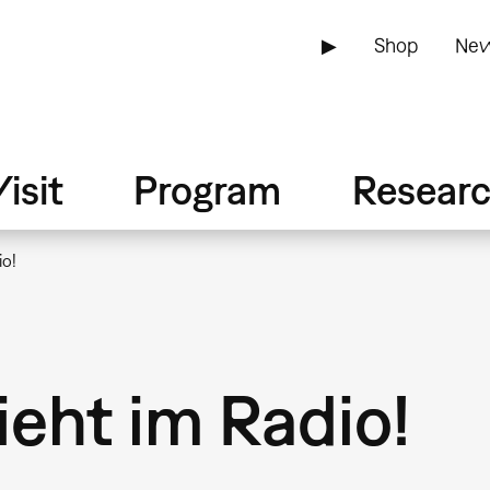
▶
Shop
New
isit
Program
Resear
io!
ieht im Radio!