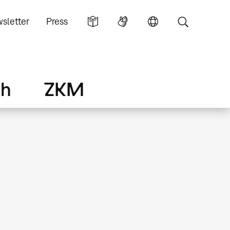
sletter
Press
ch
ZKM