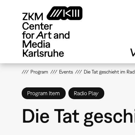
Skip
to
main
content
V
Program
Events
Die Tat geschieht im Rad
Program Item
Radio Play
Die Tat gesch