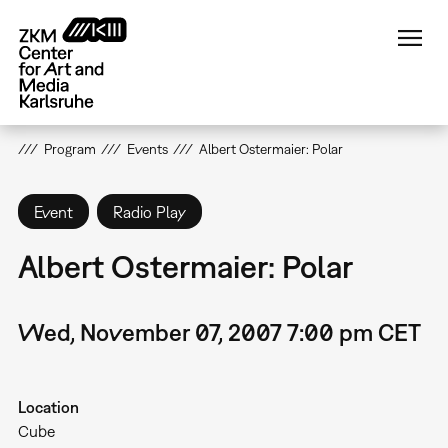
Skip
to
main
content
Program
Events
Albert Ostermaier: Polar
Event
Radio Play
Albert Ostermaier: Polar
Wed, November 07, 2007 7:00 pm CET
Location
Cube