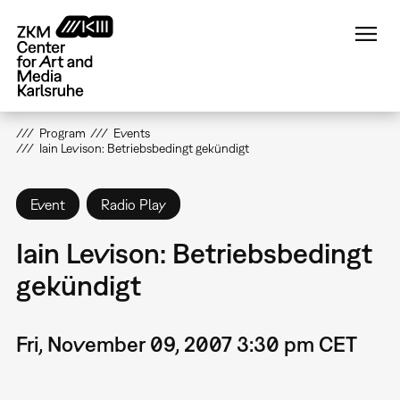
Skip
to
main
content
Program
Events
Iain Levison: Betriebsbedingt gekündigt
Event
Radio Play
Iain Levison: Betriebsbedingt
gekündigt
Fri, November 09, 2007 3:30 pm CET