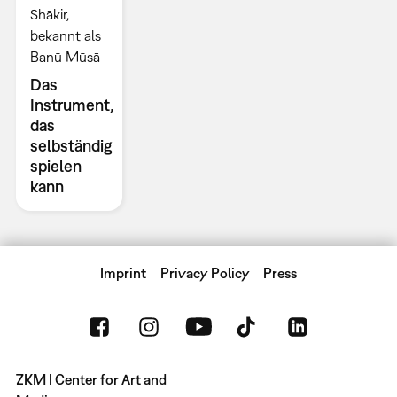
Shākir,
bekannt als
Banū Mūsā
Das
Instrument,
das
selbständig
spielen
kann
Imprint
Privacy Policy
Press
ZKM | Center for Art and