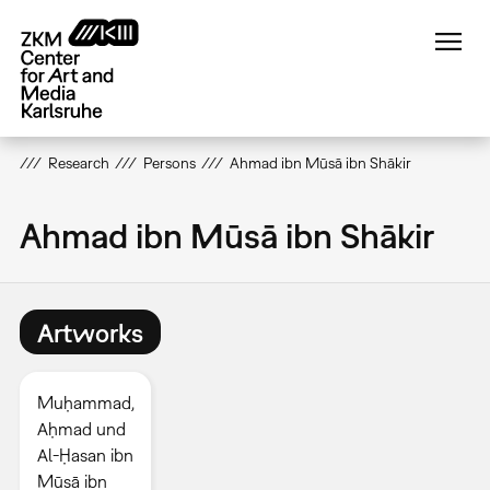
Skip
to
main
content
Research
Persons
Ahmad ibn Mūsā ibn Shākir
Ahmad ibn Mūsā ibn Shākir
Artworks
Muḥammad,
Aḥmad und
Al-Ḥasan ibn
Mūsā ibn