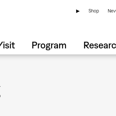
▶
Shop
New
isit
Program
Resear
g