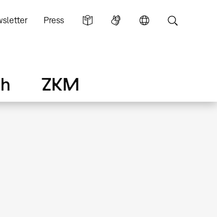
sletter
Press
ch
ZKM