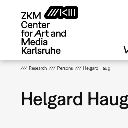
Skip
to
main
content
V
Research
Persons
Helgard Haug
Helgard Hau