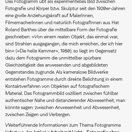
Das Fotogramm übt als experimentelles Bild zwischen
Fotografie und Körper bzw. Skulptur seit den 1920er-Jahren
eine große Anziehungskraft auf MalerInnen,
FilmemacherInnen und natürlich FotografInnen aus. Hat
Roland Barthes über die mittelbare Form der Fotografie
geschrieben: »Von einem realen Objekt, das einmal war,
sind Strahlen ausgegangen, die mich erreichen, der ich hier
bin« (»Die helle Kammer«, 1980), so liegt im Gegensatz
dazu dem Fotogramm die unmittelbar spürbare
Gleichzeitigkeit des anwesenden und abgebildeten
Gegenstandes zugrunde. Als kameralose Bildwerke
entstehen Fotogramme durch direkte Belichtung in einem
Kontaktverfahren von Objekten auf fotografischem
Material. Das Fotogrammbild oszilliert zwischen fühlbar
authentischer Nähe und distanzierender Abwesenheit, man
könnte sagen: zwischen Anwesenheit und Abwesenheit,
zwischen Zeigen und Verbergen.
Weiterführende Informationen zum Thema Fotogramme
liefert u.a. der Artikel
»Arbeit mit Licht – Fotografie ohne