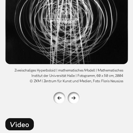
Zweischaliges Hyperboloid | mathematisches Modell | Mathematisches
Institut der Universität Halle | Fotogramm, 60 x 50 cm, 2004
© ZKM | Zentrum für Kunst und Medien, Foto: Floris Neusüss
Video