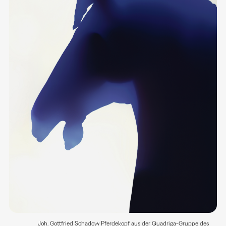
Joh. Gottfried Schadow Pferdekopf aus der Quadriga-Gruppe des