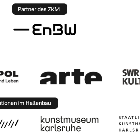
Partner des ZKM
utionen im Hallenbau