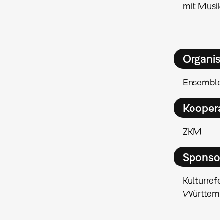
mit Musik
Organis
Ensemble
Kooper
ZKM
Sponso
Kulturref
Württemb