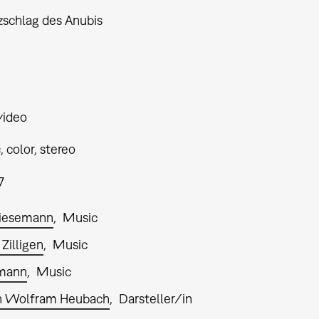
zschlag des Anubis
video
 color, stereo
7
esemann
Music
Zilligen
Music
lmann
Music
ch Wolfram Heubach
Darsteller/in