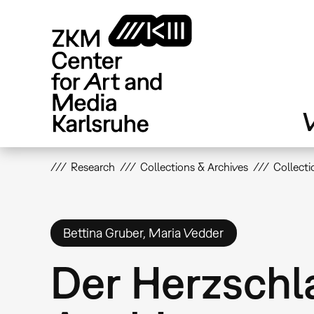
Skip
to
main
content
V
Research
Collections & Archives
Collecti
Bettina Gruber, Maria Vedder
Der Herzschl