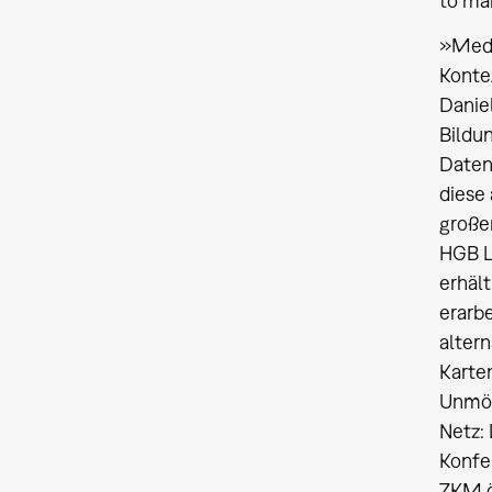
to mak
»Medi
Konte
Danie
Bildu
Daten
diese 
große
HGB L
erhält
erarb
altern
Karten
Unmög
Netz:
Konfer
ZKM öf