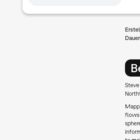
Erste
Dauer
B
Steve
North
Mappin
flows 
sphere
inform