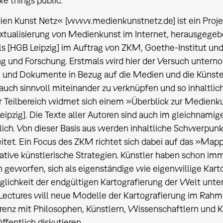
e things public.
en Kunst Netz« [www.medienkunstnetz.de] ist ein Projek
xtualisierung von Medienkunst im Internet, herausgegebe
ls [HGB Leipzig] im Auftrag von ZKM, Goethe-Institut u
ng und Forschung. Erstmals wird hier der Versuch unter
 und Dokumente in Bezug auf die Medien und die Künst
auch sinnvoll miteinander zu verknüpfen und so inhaltlich 
r Teilbereich widmet sich einem »Überblick zur Medienk
eipzig]. Die Texte aller Autoren sind auch im gleichnami
lich. Von dieser Basis aus werden inhaltliche Schwerpunk
eitet. Ein Focus des ZKM richtet sich dabei auf das »M
ative künstlerische Strategien. Künstler haben schon im
 geworfen, sich als eigenständige wie eigenwillige Karto
lichkeit der endgültigen Kartografierung der Welt unte
 Lectures will neue Modelle der Kartografierung im Rahm
enz mit Philosophen, Künstlern, Wissenschaftlern und Kr
fentlich diskutieren.