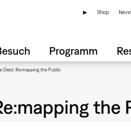
▶
Shop
News
Besuch
Programm
Re
e Dietz: Re:mapping the Public
Re:mapping the 