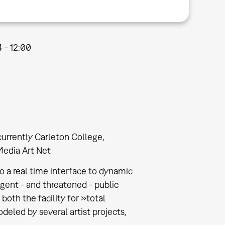
4 - 12:00
urrently Carleton College,
Media Art Net
so a real time interface to dynamic
rgent - and threatened - public
both the facility for »total
eled by several artist projects,