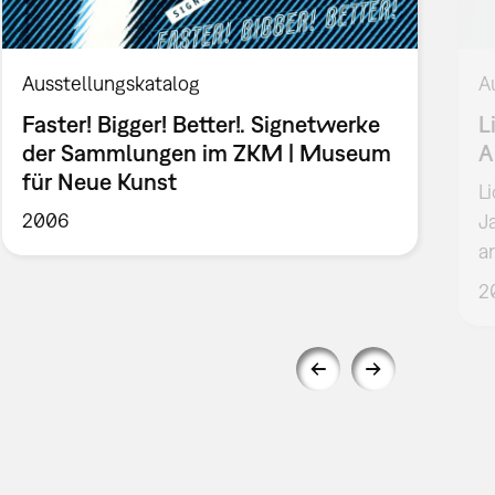
Ausstellungskatalog
A
Faster! Bigger! Better!. Signetwerke
L
der Sammlungen im ZKM | Museum
A
für Neue Kunst
L
2006
J
a
2