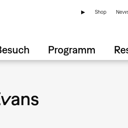
▶
Shop
News
Besuch
Programm
Re
Evans