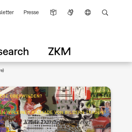
letter
Presse
search
ZKM
e)