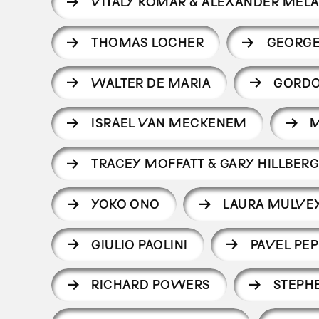
VITALY KOMAR & ALEXANDER MEL
THOMAS LOCHER
GEORGE
WALTER DE MARIA
GORDO
ISRAEL VAN MECKENEM
M
TRACEY MOFFATT & GARY HILLBERG
YOKO ONO
LAURA MULVE
GIULIO PAOLINI
PAVEL PE
RICHARD POWERS
STEPH