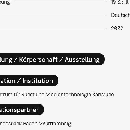
bung
19 S. : Ill.
Deutsc
2002
lung / Körperschaft / Ausstellung
ation / Institution
ntrum für Kunst und Medientechnologie Karlsruhe
ationspartner
ndesbank Baden-Württemberg