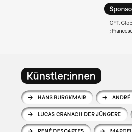
Sponso
GFT, Globa
; Frances
Künstler:innen
HANS BURGKMAIR
ANDRÉ
LUCAS CRANACH DER JÜNGERE
RENÉ DESCARTES
MARCE