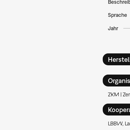
Beschrei
Sprache
Jahr
Herstel
Organis
ZKM | Ze
Kooper
LBBW, La