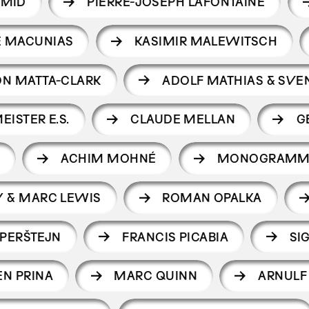
AMID
PIERRE-JOSEPH LAFONTAINE
 MACUNIAS
KASIMIR MALEWITSCH
N MATTA-CLARK
ADOLF MATHIAS & SVE
EISTER E.S.
CLAUDE MELLAN
G
ACHIM MOHNÉ
MONOGRAMM
Y & MARC LEWIS
ROMAN OPALKA
PPERŠTEJN
FRANCIS PICABIA
SI
EN PRINA
MARC QUINN
ARNULF