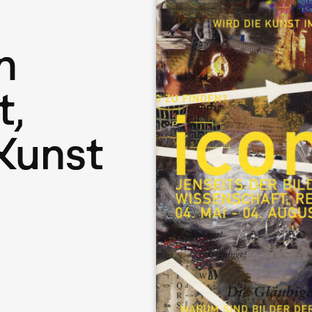
n
t,
 Kunst