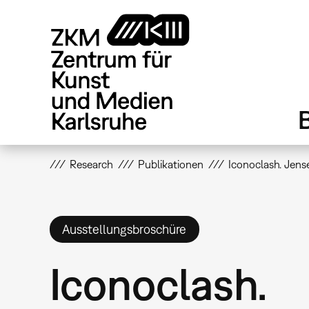
Direkt
zum
Inhalt
Research
Publikationen
Iconoclash. Jense
Ausstellungsbroschüre
Iconoclash.