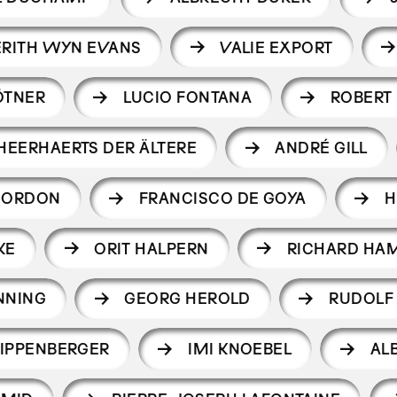
ERITH WYN EVANS
VALIE EXPORT
ÖTNER
LUCIO FONTANA
ROBERT
EERHAERTS DER ÄLTERE
ANDRÉ GILL
GORDON
FRANCISCO DE GOYA
H
KE
ORIT HALPERN
RICHARD HAM
NNING
GEORG HEROLD
RUDOLF
KIPPENBERGER
IMI KNOEBEL
AL