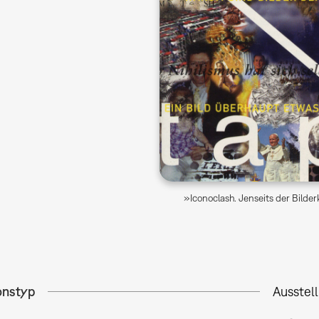
»Iconoclash. Jenseits der Bilde
onstyp
Ausstel