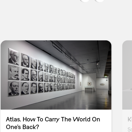
Atlas. How To Carry The World On
K
One’s Back?
S