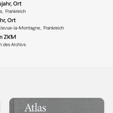
jahr, Ort
is
Frankreich
hr, Ort
llevue-la-Montagne
Frankreich
am ZKM
in des Archivs