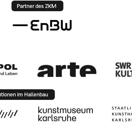
Partner des ZKM
utionen im Hallenbau