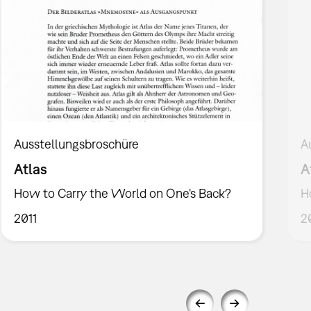
Ausstellungsbroschüre
A
Atlas
A
How to Carry the World on One's Back?
H
2011
2