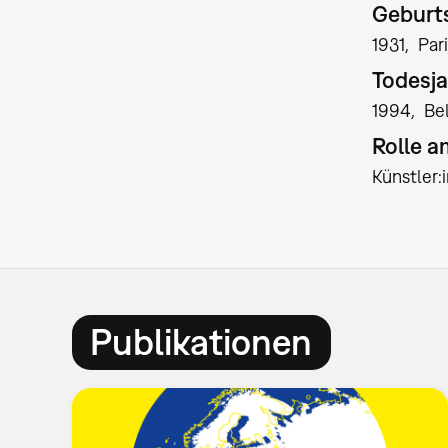
Geburts
1931
Par
Todesja
1994
Be
Rolle 
Künstler:
Publikationen