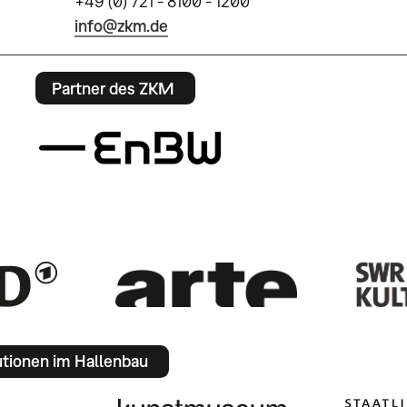
+49 (0) 721 - 8100 - 1200
info@zkm.de
Partner des ZKM
utionen im Hallenbau