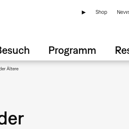
▶
Shop
News
Besuch
Programm
Re
er Ältere
der