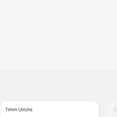
Timm Ulrichs
T