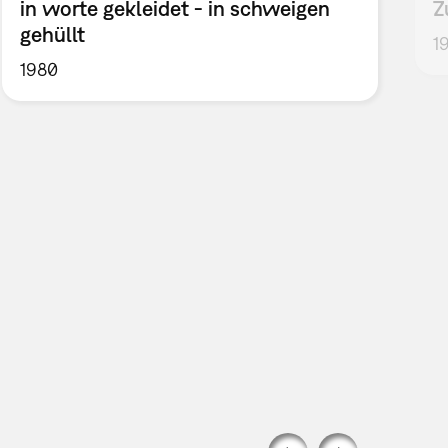
in worte gekleidet - in schweigen
Z
gehüllt
1
1980