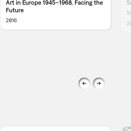
Art in Europe 1945–1968. Facing the
S
Future
S
2016
2