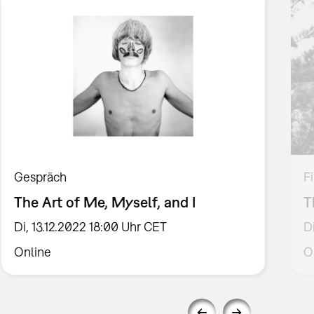
Gespräch
F
The Art of Me, Myself, and I
T
Di, 13.12.2022 18:00 Uhr CET
D
Online
O