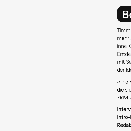
B
Timm 
mehr 
inne. 
Entde
mit S
der Id
»The A
die s
ZKM 
Inter
Intro
Redak