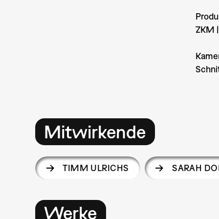
Produ
ZKM |
Kamer
Schnit
Mitwirkende
TIMM ULRICHS
SARAH DO
Werke