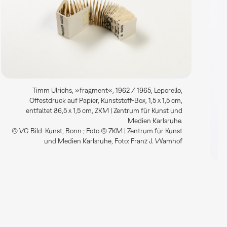
Timm Ulrichs, »fragment«, 1962 / 1965, Leporello,
Offestdruck auf Papier, Kunststoff-Box, 1,5 x 1,5 cm,
entfaltet 86,5 x 1,5 cm, ZKM | Zentrum für Kunst und
Medien Karlsruhe.
© VG Bild-Kunst, Bonn ; Foto © ZKM | Zentrum für Kunst
und Medien Karlsruhe, Foto: Franz J. Wamhof
S
©