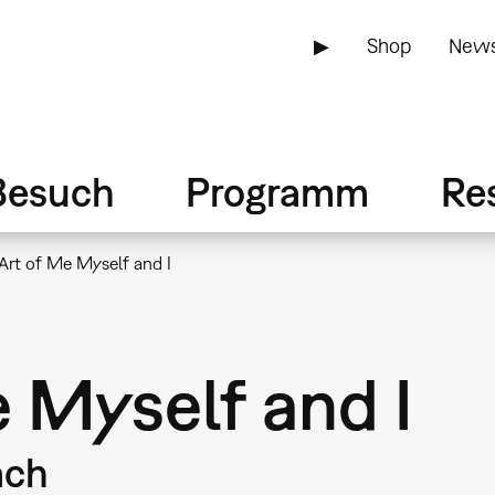
▶
Shop
News
Besuch
Programm
Re
Art of Me Myself and I
 Myself and I
äch