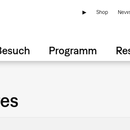
▶
Shop
News
Besuch
Programm
Re
tes