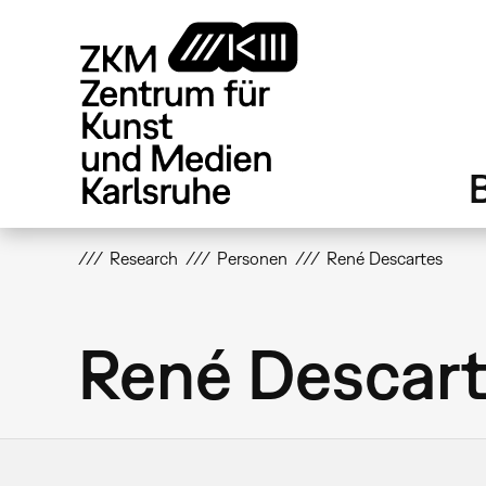
Direkt
zum
Inhalt
Research
Personen
René Descartes
René Descar