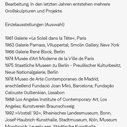
Bearbeitung. In den letzten Jahren entstehen mehrere
Großskulpturen und Projekte.
Einzelausstellungen (Auswahl)
1961 Galerie »Le Soleil dans la Tête«, Paris
1963 Galerie Parnass, Wuppertal; Smolin Gallery, New York
1966 Galerie René Block, Berlin
1974 Musée d'Art Moderne de la Ville de Paris
1975 Staatliche Museen zu Berlin - Preußischer Kulturbesitz,
Neue Nationalgalerie, Berlin
1978 Museo de Arte Contemporaneo de Madrid,
anschließend Fundació Joan Miró, Barcelona; Fundação
Calouste Gulbenkian, Lissabon
1980 Los Angeles Institute of Contemporary Art, Los
Angeles; Kunstverein Braunschweig
1992 »Vostell '92«, Rheinisches Landesmuseum, Bonn,
Josef-Haubrich-Kunsthalle, Stadtmuseum, Köln, Museum
Morsbroich, Leverkusen, Städtische Kunsthalle,