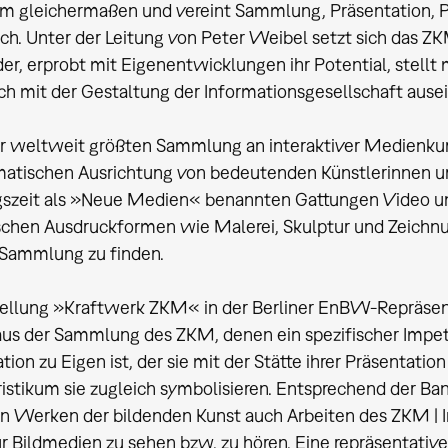
m gleichermaßen und vereint Sammlung, Präsentation, P
h. Unter der Leitung von Peter Weibel setzt sich das Z
er, erprobt mit Eigenentwicklungen ihr Potential, stell
isch mit der Gestaltung der Informationsgesellschaft ause
r weltweit größten Sammlung an interaktiver Medienkun
tischen Ausrichtung von bedeutenden Künstlerinnen und
zeit als »Neue Medien« benannten Gattungen Video und 
schen Ausdruckformen wie Malerei, Skulptur und Zeichn
Sammlung zu finden.
tellung »Kraftwerk ZKM« in der Berliner EnBW-Repräsen
s der Sammlung des ZKM, denen ein spezifischer Impetu
tion zu Eigen ist, der sie mit der Stätte ihrer Präsentati
istikum sie zugleich symbolisieren. Entsprechend der Ba
n Werken der bildenden Kunst auch Arbeiten des ZKM | I
für Bildmedien zu sehen bzw. zu hören. Eine repräsentat