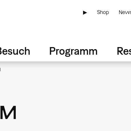
▶
Shop
News
Besuch
Programm
Re
M
KM