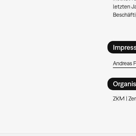
letzten J
Beschäfti
Impres
Andreas F.
Organis
ZKM | Ze