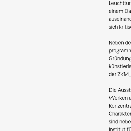
Leuchttur
einem Dac
auseinand
sich krit
Neben de
programma
Gründungs
künstleri
der ZKM_
Die Auss
Werken au
Konzentra
Charakter
sind nebe
Institut 