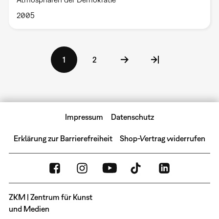
2005
Seitennummerierung
Aktuelle
1
Seite
2
Seite
Impressum
Datenschutz
Erklärung zur Barrierefreiheit
Shop-Vertrag widerrufen
ZKM | Zentrum für Kunst
und Medien